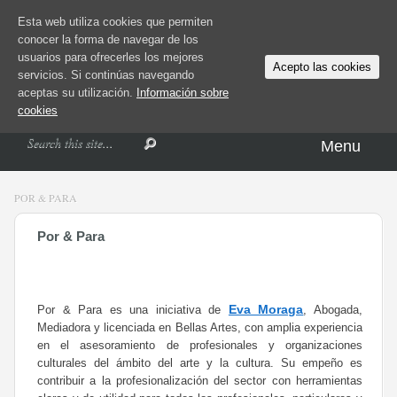
Esta web utiliza cookies que permiten
conocer la forma de navegar de los
usuarios para ofrecerles los mejores
Acepto las cookies
servicios. Si continúas navegando
aceptas su utilización.
Información sobre
cookies
Menu
POR & PARA
Por & Para
Eva Moraga
Por & Para es una iniciativa de
, Abogada,
Mediadora y licenciada en Bellas Artes, con amplia experiencia
en el asesoramiento de profesionales y organizaciones
culturales del ámbito del arte y la cultura. Su empeño es
contribuir a la profesionalización del sector con herramientas